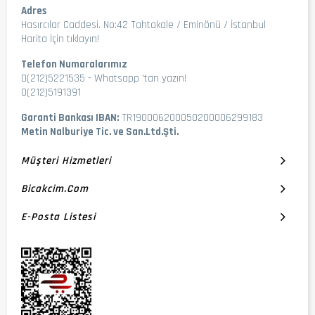
Adres
Hasırcılar Caddesi. No:42 Tahtakale / Eminönü / İstanbul
Harita İçin tıklayın!
Telefon Numaralarımız
0(212)5221535
-
Whatsapp 'tan yazın!
0(212)5191391
Garanti Bankası IBAN:
TR190006200050200006299183
Metin Nalburiye Tic. ve San.Ltd.Şti.
Müşteri Hizmetleri
Bicakcim.com
E-Posta Listesi