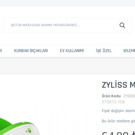
BÜTÜN MAĞAZADA ARAMA YAPABILIRSINIZ...
RI
KURBAN BIÇAKLARI
EV KULLANIMI
İŞE ÖZEL
BILEM
ZYLISS M
Ürün Kodu
ZY000
STOKTA YOK
Fiyat değişim alar
Bu ürün stoklara gi