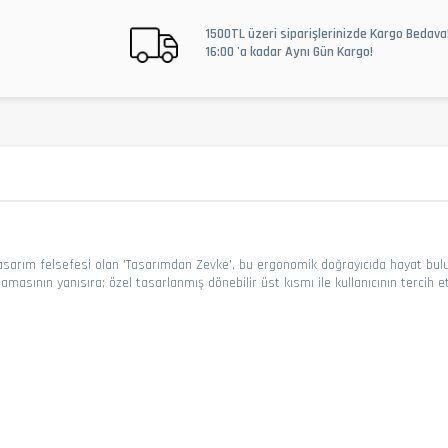
1500TL üzeri siparişlerinizde Kargo Bedava
16:00 'a kadar Aynı Gün Kargo!
n tasarım felsefesi olan ’Tasarımdan Zevke’,
bu ergonomik doğrayıcıda hayat bulu
lamasının yanısıra;
özel tasarlanmış dönebilir üst kısmı ile kullanıcının
tercih e