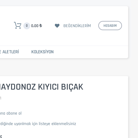
BEĞENDIKLERIM
0,00 ₺
0
HESABIM
E ALETLERI
KOLEKSIYON
AYDONOZ KIYICI BIÇAK
1
mına abone ol
rdiğinde uyarılmak için listeye eklenmelisiniz