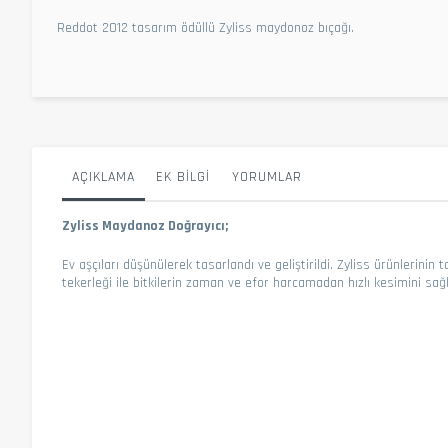
Reddot 2012 tasarım ödüllü Zyliss maydonoz bıçağı.
AÇIKLAMA
EK BILGI
YORUMLAR
Zyliss Maydanoz Doğrayıcı;
Ev aşçıları düşünülerek tasarlandı
ve geliştirildi. Zyliss ürünlerini
tekerleği ile bitkilerin zaman
ve efor harcamadan hızlı kesimini sağ