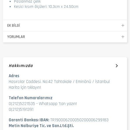
Paslanmaz çelik
Kesici kısım ölçüleri: 10.3cm x 24.50cm
EK BILGI
YORUMLAR
Hakkımızda
Adres
Hasırcılar Caddesi. No:42 Tahtakale / Eminönü / İstanbul
Harita İçin tıklayın!
Telefon Numaralarımız
0(212)5221535
-
Whatsapp 'tan yazın!
0(212)5191391
Garanti Bankası IBAN:
TR190006200050200006299183
Metin Nalburiye Tic. ve San.Ltd.Şti.