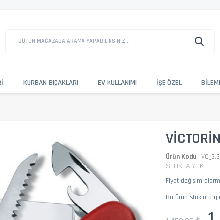
BÜTÜN MAĞAZADA ARAMA YAPABILIRSINIZ...
RI
KURBAN BIÇAKLARI
EV KULLANIMI
İŞE ÖZEL
BILEM
VICTORIN
Ürün Kodu
VC_3.3
STOKTA YOK
Fiyat değişim alar
Bu ürün stoklara gi
1