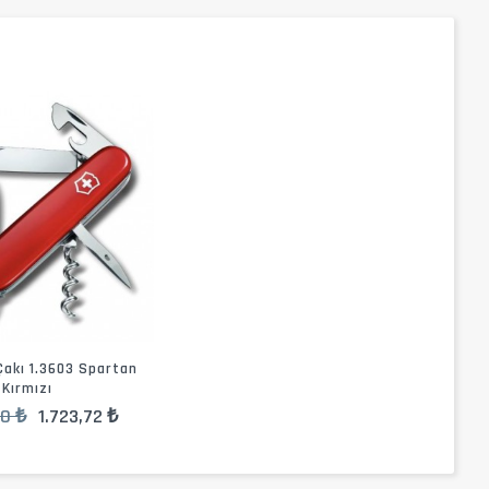
Çakı 1.3603 Spartan
Kırmızı
90 ₺
1.723,72 ₺