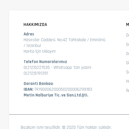
HAKKIMIZDA
M
Adres
Ö
Hasırcılar Caddesi. No:42 Tahtakale / Eminönü
G
/ İstanbul
Harita İçin tıklayın!
G
Telefon Numaralarımız
Gi
0(212)5221535
-
Whatsapp 'tan yazın!
S
0(212)5191391
H
Garanti Bankası
IBAN:
TR190006200050200006299183
İ
Metin Nalburiye Tic. ve San.Ltd.Şti.
Bıçakçım ismi tescillidir. © 2020 Tüm hakları saklıdır.