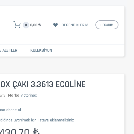
BEĞENDIKLERIM
0,00 ₺
0
HESABIM
E ALETLERI
KOLEKSIYON
OX ÇAKI 3.3613 ECOLINE
613
Marka
Victorinox
mına abone ol
rdiğinde uyarılmak için listeye eklenmelisiniz
.430,70 ₺