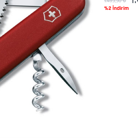
1.459,90 ₺
%2 İndirim