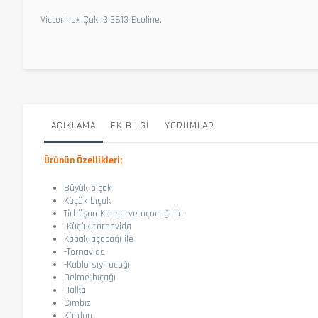
Victorinox Çakı 3.3613 Ecoline..
AÇIKLAMA
EK BILGI
YORUMLAR
Ürünün Özellikleri;
Büyük bıçak
Küçük bıçak
Tirbüşon Konserve açacağı ile
-Küçük tornavida
Kapak açacağı ile
-Tornavida
-Kablo sıyıracağı
Delme bıçağı
Halka
Cımbız
Kürdan