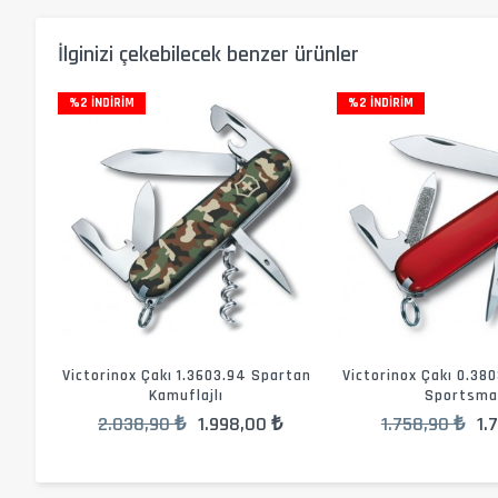
İlginizi çekebilecek benzer ürünler
%2 İNDIRIM
%2 İNDIRIM
Victorinox Çakı 1.3603.94 Spartan
Victorinox Çakı 0.38
Kamuflajlı
Sportsma
2.038,90 ₺
1.998,00 ₺
1.758,90 ₺
1.