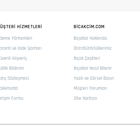
ÜŞTERI HIZMETLERI
BICAKCIM.COM
deme Yöntemleri
Bıçaklar Hakkında
aranti ve İade Şartları
Distribütörlüklerimiz
üvenli Alışveriş
Bıçak Çeşitleri
zlilik Bildirimi
Bıçaklar Nasıl Bilenir
atış Sözleşmesi
Yazılı ve Görsel Basın
akkımızda
Müşteri Yorumları
letişim Formu
Site Haritası