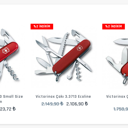
%2 İNDIRIM
%2 İNDIRIM
03 Small Size
Victorinox Çakı 3.3713 Ecoline
Victorinox 
n
2.149,90 ₺
2.106,90 ₺
723,72 ₺
1.758,