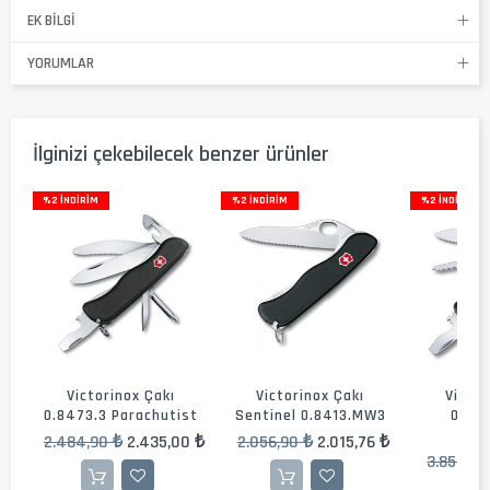
EK BILGI
YORUMLAR
İlginizi çekebilecek benzer ürünler
%2 İNDIRIM
%2 İNDIRIM
%2 İNDIRIM
us
Victorinox Çakı
Victorinox Çakı
Victor
n
0.8473.3 Parachutist
Sentinel 0.8413.MW3
0.84
Se
2.484,90 ₺
2.435,00 ₺
2.056,90 ₺
2.015,76 ₺
 ₺
3.858,90