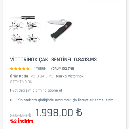
VICTORINOX ÇAKI SENTINEL 0.8413.M3
1 YORUM
|
YORUM EKLEYIN
Ürün Kodu
VC_0.8413.M3
Marka
Victorinox
STOKTA YOK
Fiyat değişim alarmına abone ol
Bu ürün stoklara girdiğinde uyarılmak için listeye eklenmelisiniz
1.998,00 ₺
2.038,90 ₺
%2 İndirim