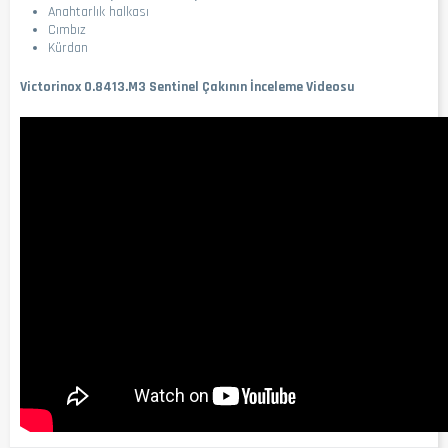
Anahtarlık halkası
Cımbız
Kürdan
Victorinox 0.8413.M3 Sentinel Çakının İnceleme Videosu