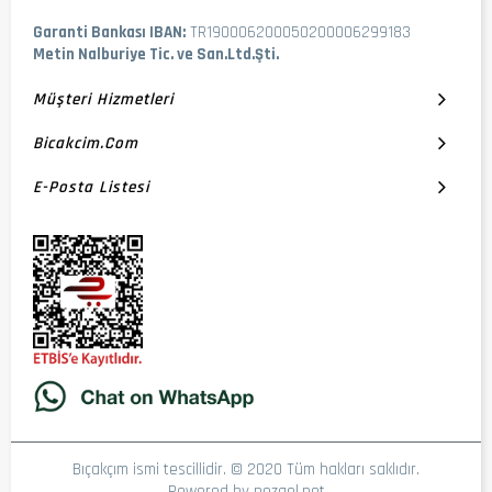
Garanti Bankası IBAN:
TR190006200050200006299183
Metin Nalburiye Tic. ve San.Ltd.Şti.
Müşteri Hizmetleri
Bicakcim.com
E-Posta Listesi
Bıçakçım ismi tescillidir. © 2020 Tüm hakları saklıdır.
Powered by
nezgel.net