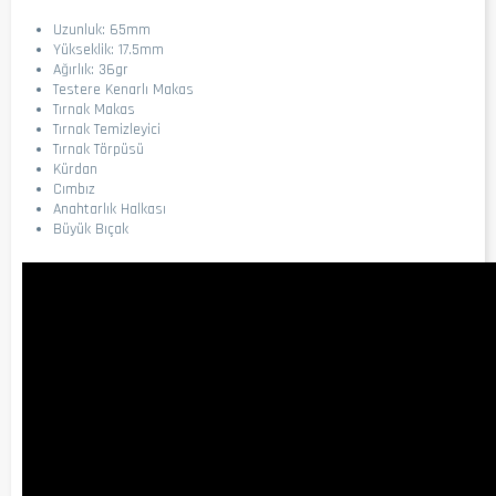
Uzunluk: 65mm
Yükseklik: 17.5mm
Ağırlık: 36gr
Testere Kenarlı Makas
Tırnak Makas
Tırnak Temizleyici
Tırnak Törpüsü
Kürdan
Cımbız
Anahtarlık Halkası
Büyük Bıçak