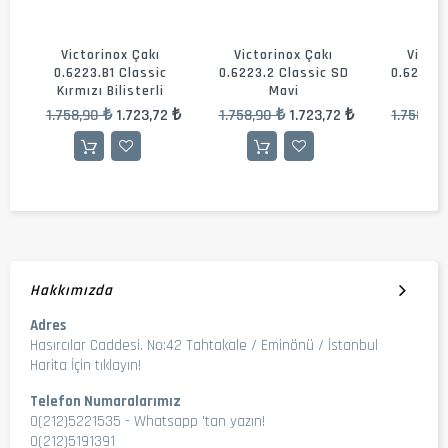
Victorinox Çakı
Victorinox Çakı
Victor
D
0.6223.B1 Classic
0.6223.2 Classic SD
0.6223.3
Kırmızı Bilisterli
Mavi
S
 ₺
1.758,90 ₺
1.723,72 ₺
1.758,90 ₺
1.723,72 ₺
1.758,90
Hakkımızda
Adres
Hasırcılar Caddesi. No:42 Tahtakale / Eminönü / İstanbul
Harita İçin tıklayın!
Telefon Numaralarımız
0(212)5221535
-
Whatsapp 'tan yazın!
0(212)5191391