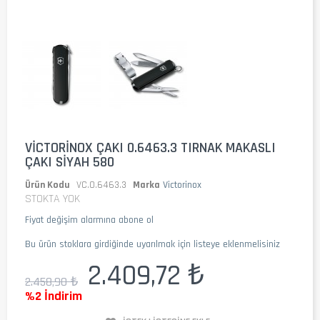
VICTORINOX ÇAKI 0.6463.3 TIRNAK MAKASLI
ÇAKI SIYAH 580
Ürün Kodu
VC.0.6463.3
Marka
Victorinox
STOKTA YOK
Fiyat değişim alarmına abone ol
Bu ürün stoklara girdiğinde uyarılmak için listeye eklenmelisiniz
2.409,72 ₺
2.458,90 ₺
%2 İndirim