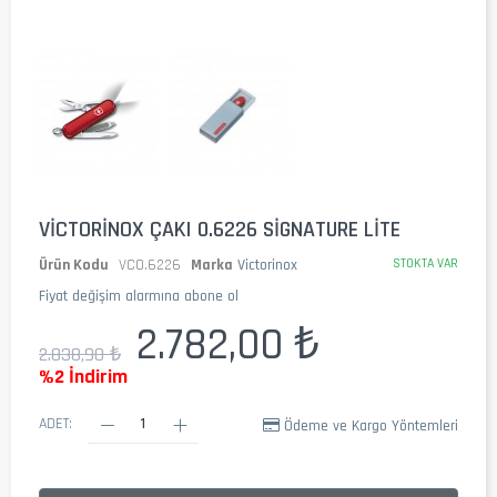
VICTORINOX ÇAKI 0.6226 SIGNATURE LITE
Ürün Kodu
VC0.6226
Marka
Victorinox
STOKTA VAR
Fiyat değişim alarmına abone ol
2.782,00 ₺
2.838,90 ₺
%2 İndirim
ADET:
Ödeme ve Kargo Yöntemleri