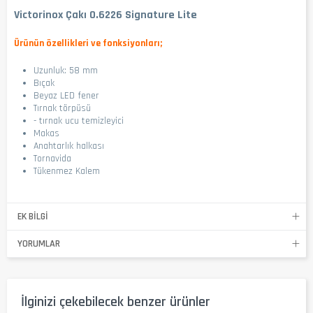
Victorinox Çakı 0.6226 Signature Lite
Ürünün özellikleri ve fonksiyonları;
Uzunluk: 58 mm
Bıçak
Beyaz LED fener
Tırnak törpüsü
- tırnak ucu temizleyici
Makas
Anahtarlık halkası
Tornavida
Tükenmez Kalem
EK BILGI
YORUMLAR
İlginizi çekebilecek benzer ürünler