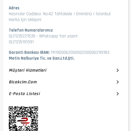
Adres
Hasırcılar Caddesi. No:42 Tahtakale / Eminönü / İstanbul
Harita İçin tıklayın!
Telefon Numaralarımız
0(212)5221535
-
Whatsapp 'tan yazın!
0(212)5191391
Garanti Bankası IBAN:
TR190006200050200006299183
Metin Nalburiye Tic. ve San.Ltd.Şti.
Müşteri Hizmetleri
Bicakcim.com
E-Posta Listesi