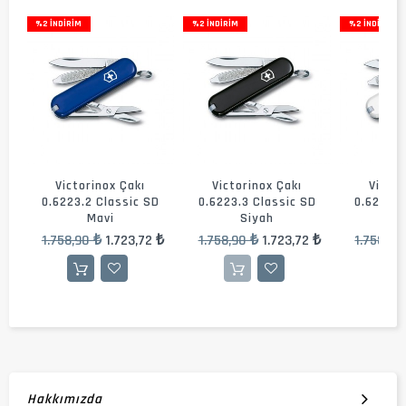
%2 İNDIRIM
%2 İNDIRIM
%2 İNDIRIM
Victorinox Çakı
Victorinox Çakı
Victor
c
0.6223.2 Classic SD
0.6223.3 Classic SD
0.6223.7
Mavi
Siyah
B
 ₺
1.758,90 ₺
1.723,72 ₺
1.758,90 ₺
1.723,72 ₺
1.758,90
Hakkımızda