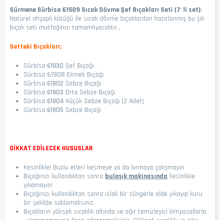
Sürmene Sürbisa 61509 Sıcak Dövme Şef Bıçakları Seti (7' li set)
;
Naturel ahşaplı kütüğü ile sıcak dövme bıçaklardan hazırlanmış bu şık
bıçak seti mutfağınızı tamamlıyacaktır..
Setteki Bıçakları;
Sürbisa
61930
Şef Bıçağı
Sürbisa 61908 Ekmek Bıçağı
Sürbisa
61902
Sebze Bıçağı
Sürbisa
61903
Orta Sebze Bıçağı
Sürbisa
61904
Küçük Sebze Bıçağı (2 Adet)
Sürbisa
61905
Sebze Bıçağı
DİKKAT EDİLECEK HUSUSLAR
Kesinlikle! Buzlu etleri kesmeye ya da kırmaya çalışmayın
Bıçağınızı kullandıktan sonra
bulaşık makinasında
kesinlikle
yıkamayın!
Bıçağınızı kullandıktan sonra ıslak bir süngerle elde yıkayıp kuru
bir şekilde saklamalısınız.
Bıçakların yüksek sıcaklık altında ve ağır temizleyici kimyasallarla