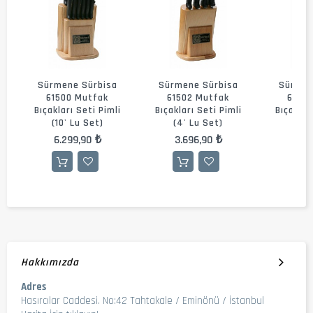
Sürmene Sürbisa
Sürmene Sürbisa
Sürmen
61500 Mutfak
61502 Mutfak
6150
Bıçakları Seti Pimli
Bıçakları Seti Pimli
Bıçaklar
(10' Lu Set)
(4' Lu Set)
(10'
6.299,90 ₺
3.696,90 ₺
6.8
Hakkımızda
Adres
Hasırcılar Caddesi. No:42 Tahtakale / Eminönü / İstanbul