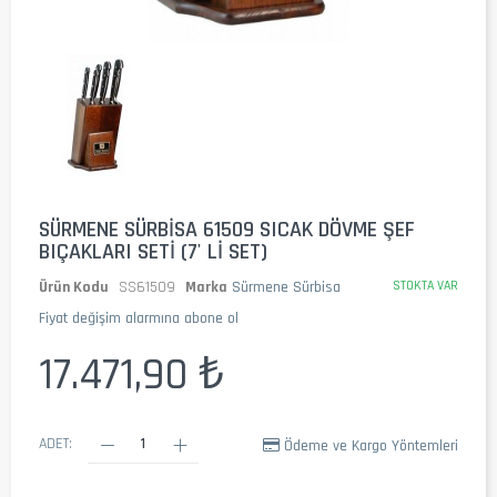
SÜRMENE SÜRBISA 61509 SICAK DÖVME ŞEF
BIÇAKLARI SETI (7' LI SET)
Ürün Kodu
SS61509
Marka
Sürmene Sürbisa
STOKTA VAR
Fiyat değişim alarmına abone ol
17.471,90 ₺
ADET:
Ödeme ve Kargo Yöntemleri