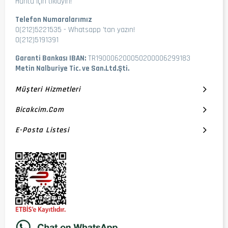
Harita İçin tıklayın!
Telefon Numaralarımız
0(212)5221535
-
Whatsapp 'tan yazın!
0(212)5191391
Garanti Bankası IBAN:
TR190006200050200006299183
Metin Nalburiye Tic. ve San.Ltd.Şti.
Müşteri Hizmetleri
Bicakcim.com
E-Posta Listesi