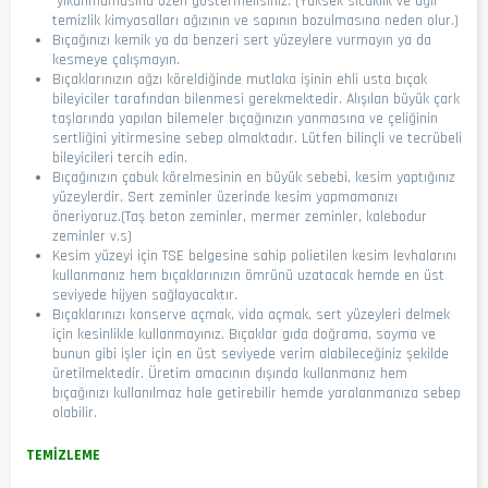
yıkanmamasına özen göstermelisiniz. (Yüksek sıcaklık ve ağır
temizlik kimyasalları ağızının ve sapının bozulmasına neden olur.)
Bıçağınızı kemik ya da benzeri sert yüzeylere vurmayın ya da
kesmeye çalışmayın.
Bıçaklarınızın ağzı köreldiğinde mutlaka işinin ehli usta bıçak
bileyiciler tarafından bilenmesi gerekmektedir. Alışılan büyük çark
taşlarında yapılan bilemeler bıçağınızın yanmasına ve çeliğinin
sertliğini yitirmesine sebep olmaktadır. Lütfen bilinçli ve tecrübeli
bileyicileri tercih edin.
Bıçağınızın çabuk körelmesinin en büyük sebebi, kesim yaptığınız
yüzeylerdir. Sert zeminler üzerinde kesim yapmamanızı
öneriyoruz.(Taş beton zeminler, mermer zeminler, kalebodur
zeminler v.s)
Kesim yüzeyi için TSE belgesine sahip polietilen kesim levhalarını
kullanmanız hem bıçaklarınızın ömrünü uzatacak hemde en üst
seviyede hijyen sağlayacaktır.
Bıçaklarınızı konserve açmak, vida açmak, sert yüzeyleri delmek
için kesinlikle kullanmayınız. Bıçaklar gıda doğrama, soyma ve
bunun gibi işler için en üst seviyede verim alabileceğiniz şekilde
üretilmektedir. Üretim amacının dışında kullanmanız hem
bıçağınızı kullanılmaz hale getirebilir hemde yaralanmanıza sebep
olabilir.
TEMİZLEME