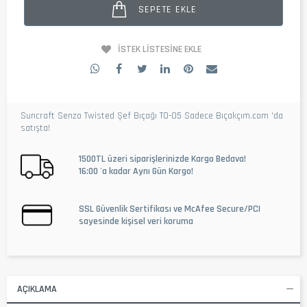
SEPETE EKLE
İSTEK LISTESINE EKLE
Suncraft Senzo Twisted Şef Bıçağı TO-05 Sadece Bıçakçım.com 'da
satışta!
1500TL üzeri siparişlerinizde Kargo Bedava!
16:00 'a kadar Aynı Gün Kargo!
SSL Güvenlik Sertifikası ve McAfee Secure/PCI
sayesinde kişisel veri koruma
AÇIKLAMA