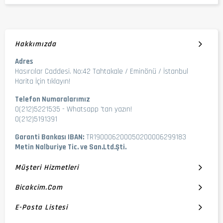
Hakkımızda
Adres
Hasırcılar Caddesi. No:42 Tahtakale / Eminönü / İstanbul
Harita İçin tıklayın!
Telefon Numaralarımız
0(212)5221535
-
Whatsapp 'tan yazın!
0(212)5191391
Garanti Bankası IBAN:
TR190006200050200006299183
Metin Nalburiye Tic. ve San.Ltd.Şti.
Müşteri Hizmetleri
Bicakcim.com
E-Posta Listesi