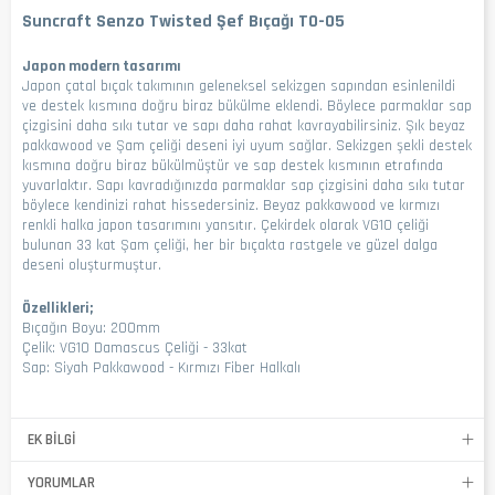
Suncraft Senzo Twisted Şef Bıçağı TO-05
Japon modern tasarımı
Japon çatal bıçak takımının geleneksel sekizgen sapından esinlenildi
ve destek kısmına doğru biraz bükülme eklendi. Böylece parmaklar sap
çizgisini daha sıkı tutar ve sapı daha rahat kavrayabilirsiniz. Şık beyaz
pakkawood ve Şam çeliği deseni iyi uyum sağlar. Sekizgen şekli destek
kısmına doğru biraz bükülmüştür ve sap destek kısmının etrafında
yuvarlaktır. Sapı kavradığınızda parmaklar sap çizgisini daha sıkı tutar
böylece kendinizi rahat hissedersiniz. Beyaz pakkawood ve kırmızı
renkli halka japon tasarımını yansıtır. Çekirdek olarak VG10 çeliği
bulunan 33 kat Şam çeliği, her bir bıçakta rastgele ve güzel dalga
deseni oluşturmuştur.
Özellikleri;
Bıçağın Boyu: 200mm
Çelik: VG10 Damascus Çeliği - 33kat
Sap: Siyah Pakkawood - Kırmızı Fiber Halkalı
EK BILGI
YORUMLAR