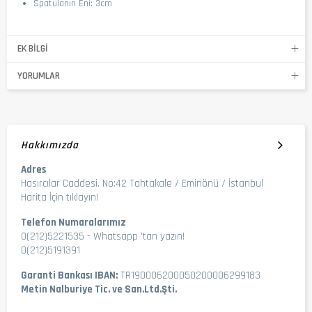
Spatulanın Eni: 3cm
EK BILGI
YORUMLAR
Hakkımızda
Adres
Hasırcılar Caddesi. No:42 Tahtakale / Eminönü / İstanbul
Harita İçin tıklayın!
Telefon Numaralarımız
0(212)5221535
-
Whatsapp 'tan yazın!
0(212)5191391
Garanti Bankası IBAN:
TR190006200050200006299183
Metin Nalburiye Tic. ve San.Ltd.Şti.