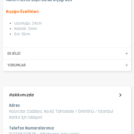
Metin Plastik Saplı Börek Bıçağı No3
Bıçağın Özellikleri;
Uzunluğu: 24cm
Kalınlık: 2mm
Eni: 10cm
EK BILGI
YORUMLAR
Hakkımızda
Adres
Hasırcılar Caddesi. No:42 Tahtakale / Eminönü / İstanbul
Harita İçin tıklayın!
Telefon Numaralarımız