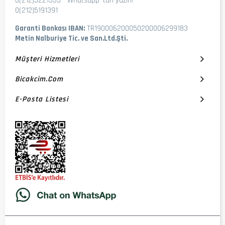
0(212)5221535
-
Whatsapp 'tan yazın!
0(212)5191391
Garanti Bankası IBAN:
TR190006200050200006299183
Metin Nalburiye Tic. ve San.Ltd.Şti.
Müşteri Hizmetleri
Bicakcim.com
E-Posta Listesi