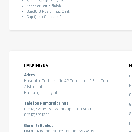
Keskin Kenar: Konveks
Kenarlar:Satin finish
Sap:18-8 Paslanmaz Çelik
Sap Şekli: Simetrik Elipsoidal
HAKKIMIZDA
M
Adres
Ö
Hasırcılar Caddesi. No:42 Tahtakale / Eminönü
G
/ İstanbul
Harita İçin tıklayın!
G
Telefon Numaralarımız
Gi
0(212)5221535
-
Whatsapp 'tan yazın!
S
0(212)5191391
H
Garanti Bankası
IBAN:
TR190006200050200006299183