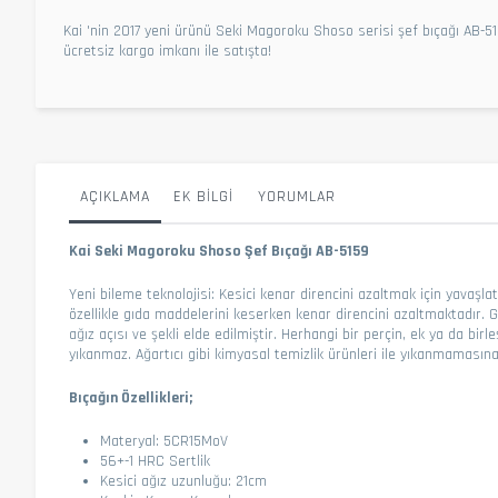
Kai 'nin 2017 yeni ürünü Seki Magoroku Shoso serisi şef bıçağı AB-51
ücretsiz kargo imkanı ile satışta!
AÇIKLAMA
EK BILGI
YORUMLAR
Kai Seki Magoroku Shoso Şef Bıçağı AB-5159
Yeni bileme teknolojisi: Kesici kenar direncini azaltmak için yavaş
özellikle gıda maddelerini keserken kenar direncini azaltmaktadır. G
ağız açısı ve şekli elde edilmiştir. Herhangi bir perçin, ek ya da 
yıkanmaz. Ağartıcı gibi kimyasal temizlik ürünleri ile yıkanmamasına
Bıçağın Özellikleri;
Materyal: 5CR15MoV
56+-1 HRC Sertlik
Kesici ağız uzunluğu: 21cm