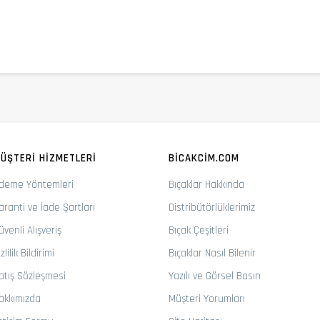
ÜŞTERI HIZMETLERI
BICAKCIM.COM
deme Yöntemleri
Bıçaklar Hakkında
aranti ve İade Şartları
Distribütörlüklerimiz
üvenli Alışveriş
Bıçak Çeşitleri
zlilik Bildirimi
Bıçaklar Nasıl Bilenir
atış Sözleşmesi
Yazılı ve Görsel Basın
akkımızda
Müşteri Yorumları