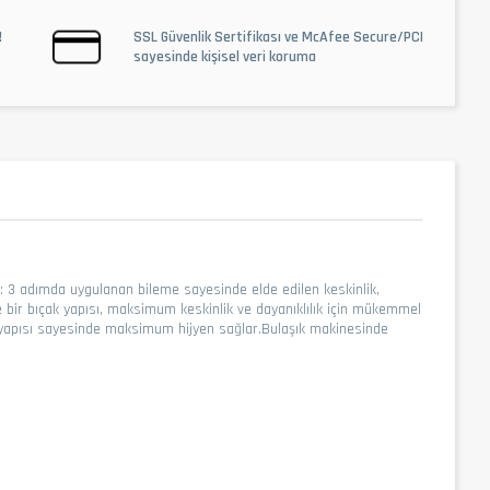
!
SSL Güvenlik Sertifikası ve McAfee Secure/PCI
sayesinde kişisel veri koruma
me: 3 adımda uygulanan bileme sayesinde elde edilen keskinlik,
ce bir bıçak yapısı, maksimum keskinlik ve dayanıklılık için mükemmel
are yapısı sayesinde maksimum hijyen sağlar.Bulaşık makinesinde