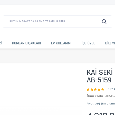
BÜTÜN MAĞAZADA ARAMA YAPABILIRSINIZ...
RI
KURBAN BIÇAKLARI
EV KULLANIMI
İŞE ÖZEL
BILEM
KAI SEK
AB-5159
1 YO
Ürün Kodu
AB515
Fiyat değişim alar