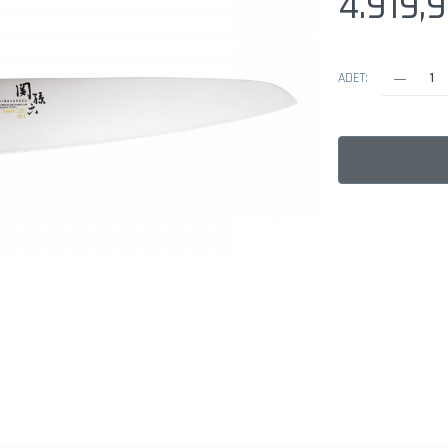
4.919,
ADET: