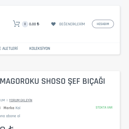
BEĞENDIKLERIM
0,00 ₺
0
HESABIM
E ALETLERI
KOLEKSIYON
I MAGOROKU SHOSO ŞEF BIÇAĞI
RUM
|
YORUM EKLEYIN
9
Marka
Kai
STOKTA VAR
mına abone ol