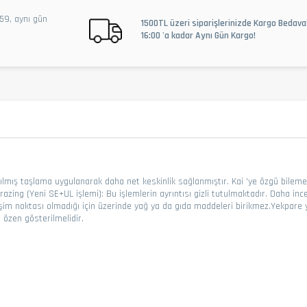
59, aynı gün
1500TL üzeri siparişlerinizde Kargo Bedava
16:00 'a kadar Aynı Gün Kargo!
latılmış taşlama uygulanarak daha net keskinlik sağlanmıştır. Kai 'ye özgü bile
razing (Yeni SE+UL işlemi): Bu işlemlerin ayrıntısı gizli tutulmaktadır. Daha in
birleşim noktası olmadığı için üzerinde yağ ya da gıda maddeleri birikmez.Yekp
 özen gösterilmelidir.