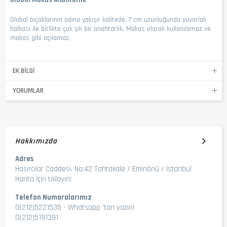
Global Makas Anahtarlık
Global bıçaklarının adına yakışır kalitede, 7 cm uzunluğunda yuvarlak
halkası ile birlikte çok şık bir anahtarlık. Makas olarak kullanılamaz ve
makas gibi açılamaz.
EK BILGI
YORUMLAR
Hakkımızda
Adres
Hasırcılar Caddesi. No:42 Tahtakale / Eminönü / İstanbul
Harita İçin tıklayın!
Telefon Numaralarımız
0(212)5221535
-
Whatsapp 'tan yazın!
0(212)5191391