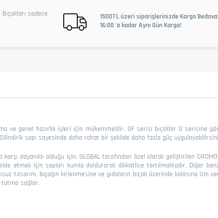
l Bıçakları sadece
1500TL üzeri siparişlerinizde Kargo Bedava
16:00 'a kadar Aynı Gün Kargo!
a ve genel hazırlık işleri için mükemmeldir. GF serisi bıçaklar G serisine 
Silindirik sapı sayesinde daha rahat bir şekilde daha fazla güç uygulayabilirsini
ona karşı dayanıklı olduğu için, GLOBAL tarafından özel olarak geliştirilen CR
de etmek için sapları kumla doldurarak dikkatlice tartılmaktadır. Diğer benze
suz tasarım, bıçağın kirlenmesine ve gıdaların bıçak üzerinde kalasına izin 
s tutma sağlar.