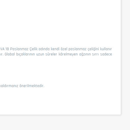
A 18 Paslanmaz Çelik adında kendi özel paslanmaz çeliğini kullanır
. Global bıçaklarının uzun süreler körelmeyen ağzının sırrı sadece
 kaldırmanız önerilmektedir.