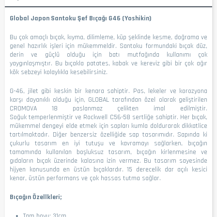
Global Japon Santoku Şef Bıçağı G46 (Yoshikin)
Bu çok amaçlı bıçak, kıyma, dilimleme, küp şeklinde kesme, doğrama ve
genel hazırlık işleri için mükemmeldir. Santoku formundaki bıçak düz,
derin ve güçlü olduğu için batı mutfağında kullanımı çok
yaygınlaşmıştır. Bu bıçakla patates, kabak ve kereviz gibi bir çok ağır
kök sebzeyi kolaylıkla kesebilirsiniz.
G-46, jilet gibi keskin bir kenara sahiptir. Pas, lekeler ve korozyona
karşı dayanıklı olduğu için, GLOBAL tarafından özel olarak geliştirilen
CROMOVA 18 paslanmaz çelikten imal edilmiştir.
Soğuk temperlenmiştir ve Rockwell C56-58 sertliğe sahiptir. Her bıçak,
mükemmel dengeyi elde etmek için sapları kumla doldurarak dikkatlice
tartılmaktadır. Diğer benzersiz özelliğide sap tasarımıdır. Sapında ki
çukurlu tasarım en iyi tutuşu ve kavramayı sağlarken, bıçağın
tamamında kullanılan boşluksuz tasarım, bıçağın kirlenmesine ve
gıdaların bıçak üzerinde kalasına izin vermez. Bu tasarım sayesinde
hijyen konusunda en üstün bıçaklardır. 15 derecelik dar açılı kesici
kenar, üstün performans ve çok hassas tutma sağlar.
Bıçağın Özellkleri;
Tam boyu: 31cm