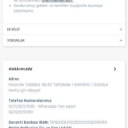
ile temizlenmesi
önerilmemektedir.
Dondurulmuş gıdaları ve kemikleri bıçağınızla kesmeye
çalışmayınız.
EK BILGI
YORUMLAR
Hakkımızda
Adres
Hasırcılar Caddesi. No:42 Tahtakale / Eminönü / İstanbul
Harita İçin tıklayın!
Telefon Numaralarımız
0(212)5221535
-
Whatsapp 'tan yazın!
0(212)5191391
Garanti Bankası IBAN:
TR190006200050200006299183