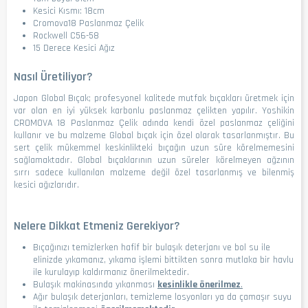
Kesici Kısmı: 18cm
Cromova18 Paslanmaz Çelik
Rockwell C56-58
15 Derece Kesici Ağız
Nasıl Üretiliyor?
Japon Global Bıçak; profesyonel kalitede mutfak bıçakları üretmek için
var olan en iyi yüksek karbonlu paslanmaz çelikten yapılır.
Yoshikin
CROMOVA 18 Paslanmaz Çelik adında kendi özel paslanmaz çeliğini
kullanır ve bu malzeme Global bıçak için özel olarak tasarlanmıştır.
Bu
sert çelik mükemmel keskinlikteki bıçağın uzun süre körelmemesini
sağlamaktadır. Global bıçaklarının uzun süreler körelmeyen ağzının
sırrı sadece kullanılan malzeme değil özel tasarlanmış ve bilenmiş
kesici ağızlarıdır.
Nelere Dikkat Etmeniz Gerekiyor?
Bıçağınızı temizlerken hafif bir bulaşık deterjanı ve bol su ile
elinizde yıkamanız, yıkama işlemi bittikten sonra mutlaka bir havlu
ile kurulayıp kaldırmanız önerilmektedir.
Bulaşık makinasında yıkanması
kesinlikle önerilmez
.
Ağır bulaşık deterjanları, temizleme losyonları ya da çamaşır suyu