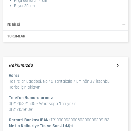
Fırça genişliği: 4 cm
Boyu: 20 cm
EK BILGI
YORUMLAR
Hakkımızda
Adres
Hasırcılar Caddesi. No:42 Tahtakale / Eminönü / İstanbul
Harita İçin tıklayın!
Telefon Numaralarımız
0(212)5221535
-
Whatsapp 'tan yazın!
0(212)5191391
Garanti Bankası IBAN:
TR190006200050200006299183
Metin Nalburiye Tic. ve San.Ltd.Şti.