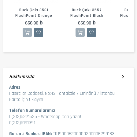
Buck Çakı 3561
Buck Çakı 3557
Buck 
FlashPoint Orange
FlashPoint Black
FlashPoi
666,90 ₺
666,90 ₺
56
Hakkımızda
Adres
Hasırcılar Caddesi. No:42 Tahtakale / Eminönü / İstanbul
Harita İçin tıklayın!
Telefon Numaralarımız
0(212)5221535
-
Whatsapp 'tan yazın!
0(212)5191391
Garanti Bankası IBAN:
TR190006200050200006299183