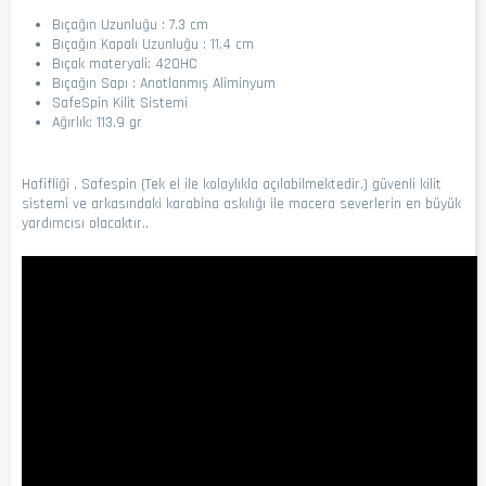
Bıçağın Uzunluğu : 7.3 cm
Bıçağın Kapalı Uzunluğu : 11.4 cm
Bıçak materyali: 420HC
Bıçağın Sapı : Anotlanmış Aliminyum
SafeSpin Kilit Sistemi
Ağırlık: 113.9 gr
Hafifliği , Safespin (Tek el ile kolaylıkla açılabilmektedir.) güvenli kilit
sistemi ve arkasındaki karabina askılığı ile macera severlerin en büyük
yardımcısı olacaktır..