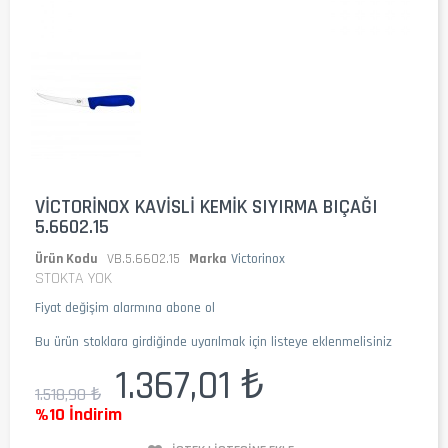
VICTORINOX KAVISLI KEMIK SIYIRMA BIÇAĞI
5.6602.15
Ürün Kodu
VB.5.6602.15
Marka
Victorinox
STOKTA YOK
Fiyat değişim alarmına abone ol
Bu ürün stoklara girdiğinde uyarılmak için listeye eklenmelisiniz
1.367,01 ₺
1.518,90 ₺
%10 İndirim