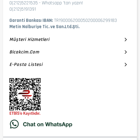
0(212)5221535
-
Whatsapp 'tan yazın!
0(212)5191391
Garanti Bankası IBAN:
TR190006200050200006299183
Metin Nalburiye Tic. ve San.Ltd.Şti.
Müşteri Hizmetleri
Bicakcim.com
E-Posta Listesi