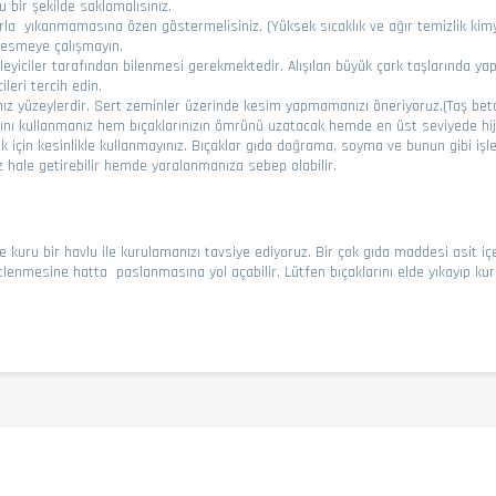
u bir şekilde saklamalısınız.
larla yıkanmamasına özen göstermelisiniz. (Yüksek sıcaklık ve ağır temizlik kim
kesmeye çalışmayın.
ileyiciler tarafından bilenmesi gerekmektedir. Alışılan büyük çark taşlarında yap
ileri tercih edin.
nız yüzeylerdir. Sert zeminler üzerinde kesim yapmamanızı öneriyoruz.(Taş be
arını kullanmanız hem bıçaklarınızın ömrünü uzatacak hemde en üst seviyede hij
 için kesinlikle kullanmayınız. Bıçaklar gıda doğrama, soyma ve bunun gibi işler
 hale getirebilir hemde yaralanmanıza sebep olabilir.
ı ve kuru bir havlu ile kurulamanızı tavsiye ediyoruz. Bir çok gıda maddesi asit 
sitlenmesine hatta paslanmasına yol açabilir. Lütfen bıçaklarını elde yıkayıp ku