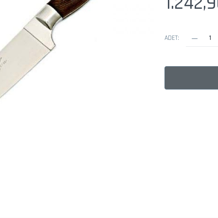
1.242,
ADET: