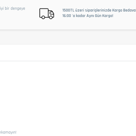
iyi bir dengeye
1500TL üzeri siparişlerinizde Kargo Bedava
16:00 'a kadar Aynı Gün Kargo!
yıkamayın!