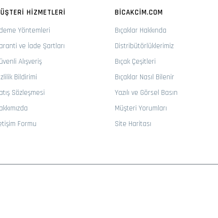
ÜŞTERI HIZMETLERI
BICAKCIM.COM
deme Yöntemleri
Bıçaklar Hakkında
aranti ve İade Şartları
Distribütörlüklerimiz
üvenli Alışveriş
Bıçak Çeşitleri
zlilik Bildirimi
Bıçaklar Nasıl Bilenir
atış Sözleşmesi
Yazılı ve Görsel Basın
akkımızda
Müşteri Yorumları
letişim Formu
Site Haritası