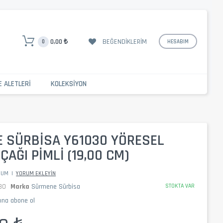
BEĞENDIKLERIM
0,00 ₺
0
HESABIM
E ALETLERI
KOLEKSIYON
 SÜRBISA Y61030 YÖRESEL
ÇAĞI PIMLI (19,00 CM)
RUM
|
YORUM EKLEYIN
30
Marka
Sürmene Sürbisa
STOKTA VAR
mına abone ol