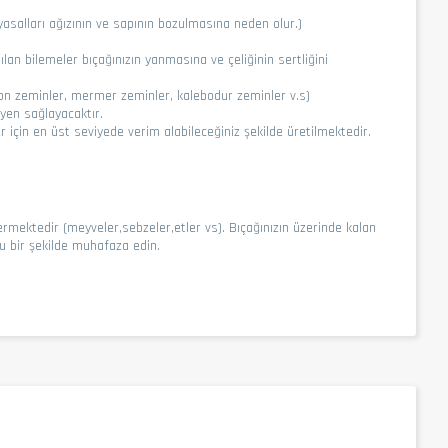
yasalları ağızının ve sapının bozulmasına neden olur.)
ılan bilemeler bıçağınızın yanmasına ve çeliğinin sertliğini
ton zeminler, mermer zeminler, kalebodur zeminler v.s)
yen sağlayacaktır.
 için en üst seviyede verim alabileceğiniz şekilde üretilmektedir.
içermektedir (meyveler,sebzeler,etler vs). Bıçağınızın üzerinde kalan
ru bir şekilde muhafaza edin.