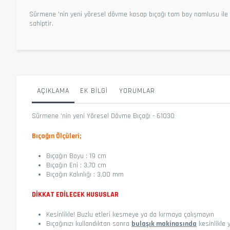
Sürmene 'nin yeni yöresel dövme kasap bıçağı tam boy namlusu ile 
sahiptir.
AÇIKLAMA
EK BILGI
YORUMLAR
Sürmene 'nin yeni Yöresel Dövme Bıçağı - 61030
Bıçağın Ölçüleri;
Bıçağın Boyu : 19 cm
Bıçağın Eni : 3,70 cm
Bıçağın Kalınlığı : 3,00 mm
DİKKAT EDİLECEK HUSUSLAR
Kesinlikle! Buzlu etleri kesmeye ya da kırmaya çalışmayın
Bıçağınızı kullandıktan sonra
bulaşık makinasında
kesinlikle 