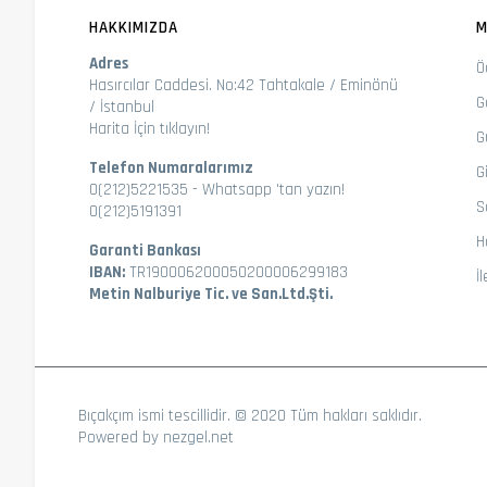
HAKKIMIZDA
M
Adres
Ö
Hasırcılar Caddesi. No:42 Tahtakale / Eminönü
G
/ İstanbul
Harita İçin tıklayın!
G
Telefon Numaralarımız
Gi
0(212)5221535
-
Whatsapp 'tan yazın!
S
0(212)5191391
H
Garanti Bankası
IBAN:
TR190006200050200006299183
İ
Metin Nalburiye Tic. ve San.Ltd.Şti.
Bıçakçım ismi tescillidir. © 2020 Tüm hakları saklıdır.
Powered by
nezgel.net