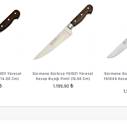
011 Yöresel
Sürmene Sürbisa Y61021 Yöresel
Sürmene Sür
 (14,50 Cm)
Kasap Bıçağı Pimli (16,50 Cm)
Y61040 Kasap
₺
1.199,90 ₺
1