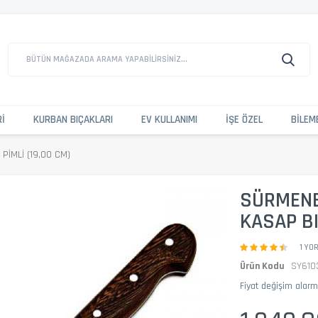
BÜTÜN MAĞAZADA ARAMA YAPABILIRSINIZ...
RI
KURBAN BIÇAKLARI
EV KULLANIMI
İŞE ÖZEL
BILEM
PIMLI (19,00 CM)
SÜRMENE
KASAP BI
1 YO
Ürün Kodu
SY610
Fiyat değişim alar