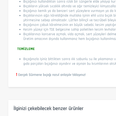
Bıçağınızı kullandıktan sonra ıslak bir süngerle elde yıkayıp kur
Bıçakların yüksek sıcaklık altında ve ağır temizleyici kimyasal
Bıçağınızı kemik ya da benzeri sert yüzeylere vurmayın ya da 
Bıçaklarınızın ağzı köreldiğinde mutlaka işinin ehli usta bıçak b
yitirmesine sebep olmaktadır. Lütfen bilinçli ve tecrübeli bileyic
Bıçağınızın çabuk körelmesinin en büyük sebebi, kesim yaptığı
Kesim yüzeyi için TSE belgesine sahip polietilen kesim levhal
Bıçaklarınızı konserve açmak, vida açmak, sert yüzeyleri delmek
Üretim amacının dışında kullanmanız hem bıçağınızı kullanılmaz
TEMİZLEME
Bıçağınızla işiniz bittikten sonra ılık sabunlu su ile yıkamanız
gıda parçaları bıçağınızı aşındırır ve aşınan bu kısımlarının ok
!
Gerçek Sürmene bıçağı nasıl anlaşılır tıklayınız!
İlginizi çekebilecek benzer ürünler