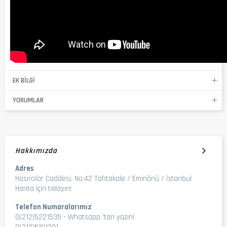
EK BILGI
YORUMLAR
Hakkımızda
Adres
Hasırcılar Caddesi. No:42 Tahtakale / Eminönü / İstanbul
Harita İçin tıklayın!
Telefon Numaralarımız
0(212)5221535
-
Whatsapp 'tan yazın!