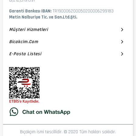
0(212)5191391
Garanti Bankası IBAN:
TR190006200050200006299183
Metin Nalburiye Tic. ve San.Ltd.Şti.
Müşteri Hizmetleri
Bicakcim.com
E-Posta Listesi
Bıçakçım ismi tescillidir. © 2020 Tüm hakları saklıdır.