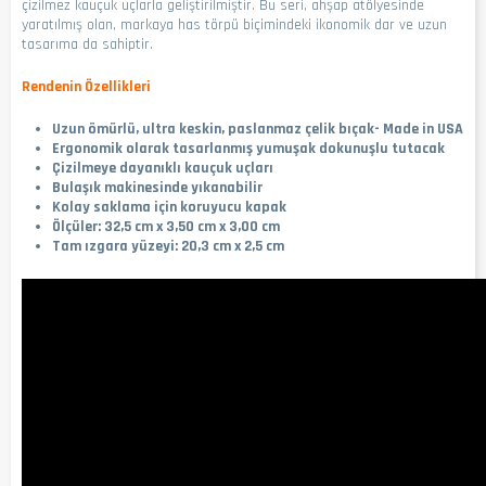
çizilmez kauçuk uçlarla geliştirilmiştir. Bu seri, ahşap atölyesinde
yaratılmış olan, markaya has törpü biçimindeki ikonomik dar ve uzun
tasarıma da sahiptir.
Rendenin Özellikleri
Uzun ömürlü, ultra keskin, paslanmaz çelik bıçak- Made in USA
Ergonomik olarak tasarlanmış yumuşak dokunuşlu tutacak
Çizilmeye dayanıklı kauçuk uçları
Bulaşık makinesinde yıkanabilir
Kolay saklama için koruyucu kapak
Ölçüler: 32,5 cm x 3,50 cm x 3,00 cm
Tam ızgara yüzeyi: 20,3 cm x 2,5 cm