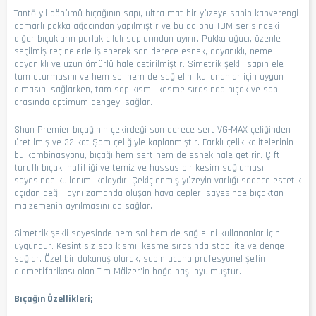
Tantō yıl dönümü bıçağının sapı, ultra mat bir yüzeye sahip kahverengi
damarlı pakka ağacından yapılmıştır ve bu da onu TDM serisindeki
diğer bıçakların parlak cilalı saplarından ayırır. Pakka ağacı, özenle
seçilmiş reçinelerle işlenerek son derece esnek, dayanıklı, neme
dayanıklı ve uzun ömürlü hale getirilmiştir. Simetrik şekli, sapın ele
tam oturmasını ve hem sol hem de sağ elini kullananlar için uygun
olmasını sağlarken, tam sap kısmı, kesme sırasında bıçak ve sap
arasında optimum dengeyi sağlar.
Shun Premier bıçağının çekirdeği son derece sert VG-MAX çeliğinden
üretilmiş ve 32 kat Şam çeliğiyle kaplanmıştır. Farklı çelik kalitelerinin
bu kombinasyonu, bıçağı hem sert hem de esnek hale getirir. Çift
taraflı bıçak, hafifliği ve temiz ve hassas bir kesim sağlaması
sayesinde kullanımı kolaydır. Çekiçlenmiş yüzeyin varlığı sadece estetik
açıdan değil, aynı zamanda oluşan hava cepleri sayesinde bıçaktan
malzemenin ayrılmasını da sağlar.
Simetrik şekli sayesinde hem sol hem de sağ elini kullananlar için
uygundur. Kesintisiz sap kısmı, kesme sırasında stabilite ve denge
sağlar. Özel bir dokunuş olarak, sapın ucuna profesyonel şefin
alametifarikası olan Tim Mälzer'in boğa başı oyulmuştur.
Bıçağın Özellikleri;