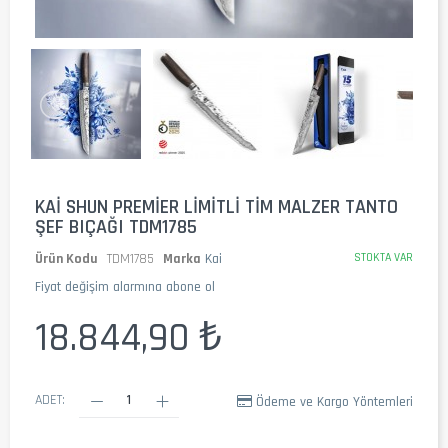
KAI SHUN PREMIER LIMITLI TIM MALZER TANTO
ŞEF BIÇAĞI TDM1785
Ürün Kodu
TDM1785
Marka
Kai
STOKTA VAR
Fiyat değişim alarmına abone ol
18.844,90 ₺
ADET:
Ödeme ve Kargo Yöntemleri