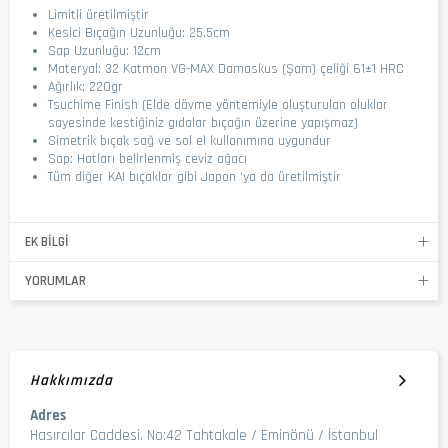
Limitli üretilmiştir
Kesici Bıçağın Uzunluğu: 25.5cm
Sap Uzunluğu: 12cm
Materyal: 32 Katman VG-MAX Damaskus (Şam) çeliği 61±1 HRC
Ağırlık: 220gr
Tsuchime Finish (Elde dövme yöntemiyle oluşturulan oluklar
sayesinde kestiğiniz gıdalar bıçağın üzerine yapışmaz)
Simetrik bıçak sağ ve sol el kullanımına uygundur
Sap: Hatları belirlenmiş ceviz ağacı
Tüm diğer KAI bıçaklar gibi Japon 'ya da üretilmiştir
EK BILGI
YORUMLAR
Hakkımızda
Adres
Hasırcılar Caddesi. No:42 Tahtakale / Eminönü / İstanbul