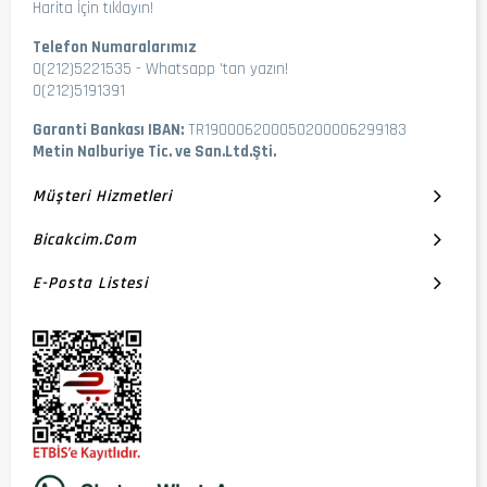
Harita İçin tıklayın!
Telefon Numaralarımız
0(212)5221535
-
Whatsapp 'tan yazın!
0(212)5191391
Garanti Bankası IBAN:
TR190006200050200006299183
Metin Nalburiye Tic. ve San.Ltd.Şti.
Müşteri Hizmetleri
Bicakcim.com
E-Posta Listesi