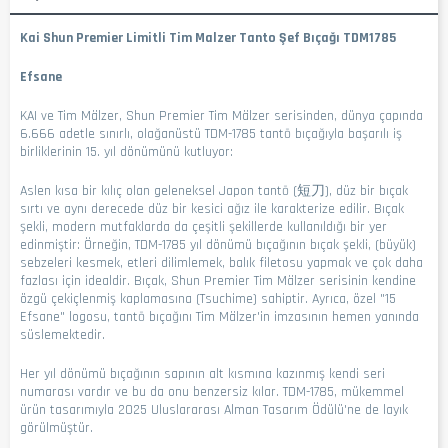
Kai Shun Premier Limitli Tim Malzer Tanto Şef Bıçağı TDM1785
Efsane
KAI ve Tim Mälzer, Shun Premier Tim Mälzer serisinden, dünya çapında
6.666 adetle sınırlı, olağanüstü TDM-1785 tantō bıçağıyla başarılı iş
birliklerinin 15. yıl dönümünü kutluyor:
Aslen kısa bir kılıç olan geleneksel Japon tantō (短刀), düz bir bıçak
sırtı ve aynı derecede düz bir kesici ağız ile karakterize edilir. Bıçak
şekli, modern mutfaklarda da çeşitli şekillerde kullanıldığı bir yer
edinmiştir: Örneğin, TDM-1785 yıl dönümü bıçağının bıçak şekli, (büyük)
sebzeleri kesmek, etleri dilimlemek, balık filetosu yapmak ve çok daha
fazlası için idealdir. Bıçak, Shun Premier Tim Mälzer serisinin kendine
özgü çekiçlenmiş kaplamasına (Tsuchime) sahiptir. Ayrıca, özel "15
Efsane" logosu, tantō bıçağını Tim Mälzer'in imzasının hemen yanında
süslemektedir.
Her yıl dönümü bıçağının sapının alt kısmına kazınmış kendi seri
numarası vardır ve bu da onu benzersiz kılar. TDM-1785, mükemmel
ürün tasarımıyla 2025 Uluslararası Alman Tasarım Ödülü'ne de layık
görülmüştür.