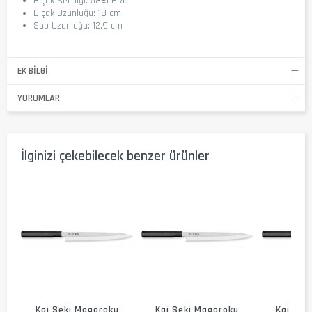
Bıçak Sertliği: 58±1 HRC
Bıçak Uzunluğu: 18 cm
Sap Uzunluğu: 12.9 cm
EK BILGI
YORUMLAR
İlginizi çekebilecek benzer ürünler
Kai Seki Magoroku
Kai Seki Magoroku
Kai Sek