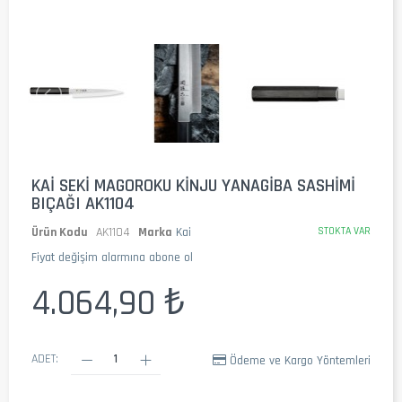
KAI SEKI MAGOROKU KINJU YANAGIBA SASHIMI
BIÇAĞI AK1104
Ürün Kodu
AK1104
Marka
Kai
STOKTA VAR
Fiyat değişim alarmına abone ol
4.064,90 ₺
ADET:
Ödeme ve Kargo Yöntemleri