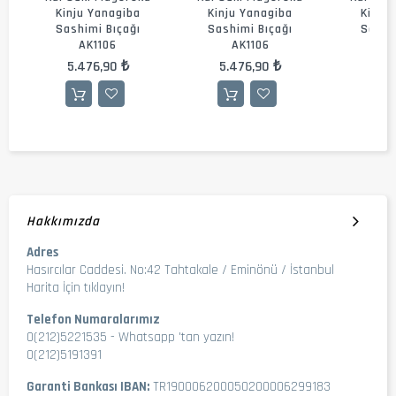
Kinju Yanagiba
Kinju Yanagiba
Kinju
Sashimi Bıçağı
Sashimi Bıçağı
Sashi
AK1106
AK1106
A
5.476,90 ₺
5.476,90 ₺
5.4
Hakkımızda
Adres
Hasırcılar Caddesi. No:42 Tahtakale / Eminönü / İstanbul
Harita İçin tıklayın!
Telefon Numaralarımız
0(212)5221535
-
Whatsapp 'tan yazın!
0(212)5191391
Garanti Bankası IBAN:
TR190006200050200006299183