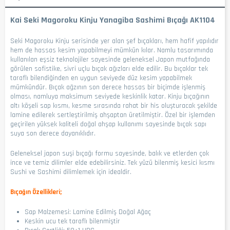
Kai Seki Magoroku Kinju Yanagiba Sashimi Bıçağı AK1104
Seki Magoroku Kinju serisinde yer alan şef bıçakları, hem hafif yapılıdır
hem de hassas kesim yapabilmeyi mümkün kılar.
Namlu tasarımında
kullanılan eşsiz teknolojiler sayesinde geleneksel Japon mutfağında
görülen sofistike, sivri uçlu bıçak ağızları elde edilir. Bu bıçaklar tek
taraflı bilendiğinden en uygun seviyede düz kesim yapabilmek
mümkündür. Bıçak ağzının son derece hassas bir biçimde işlenmiş
olması, namluya maksimum seviyede keskinlik katar.
Kinju bıçağının
altı köşeli sap kısmı, kesme sırasında rahat bir his oluşturacak şekilde
lamine edilerek sertleştirilmiş ahşaptan üretilmiştir. Özel bir işlemden
geçirilen yüksek kaliteli doğal ahşap kullanımı sayesinde bıçak sapı
suya son derece dayanıklıdır.
Geleneksel japon suşi bıçağı formu sayesinde, balık ve etlerden çok
ince ve temiz dilimler elde edebilirsiniz. Tek yüzü bilenmiş kesici kısmı
Sushi ve Sashimi dilimlemek için idealdir.
Bıçağın Özellikleri;
Sap Malzemesi: Lamine Edilmiş Doğal Ağaç
Keskin ucu tek taraflı bilenmiştir