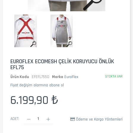
EUROFLEX ECOMESH ÇELIK KORUYUCU ÖNLÜK
EFL75
Ürün Kodu
EFEFL7550
Marka
EuroFlex
STOKTA VAR
Fiyat değişim alarmına abone ol
6.199,90 ₺
ADET:
Ödeme ve Kargo Yöntemleri