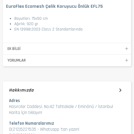
EuroFlex Ecomesh Çelik Koruyucu Önlük EFL75
Boyutları: 75x50 cm
Ağırlık: 920 gr
EN 13998:2003 Class 2 Standartlarında
EK BILGI
YORUMLAR
Hakkımızda
Adres
Hasırcılar Caddesi. No:42 Tahtakale / Eminönü / İstanbul
Harita İçin tıklayın!
Telefon Numaralarımız
0(212)5221535
-
Whatsapp 'tan yazın!