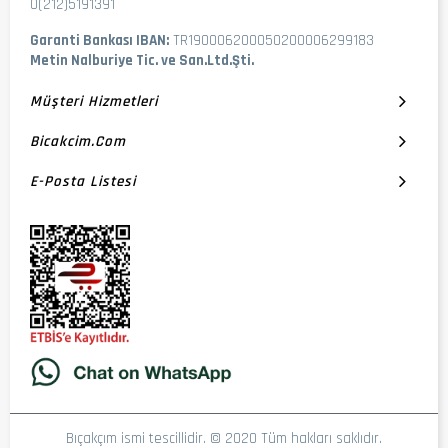
0(212)5191391
Garanti Bankası IBAN:
TR190006200050200006299183
Metin Nalburiye Tic. ve San.Ltd.Şti.
Müşteri Hizmetleri
Bicakcim.com
E-Posta Listesi
Bıçakçım ismi tescillidir. © 2020 Tüm hakları saklıdır.