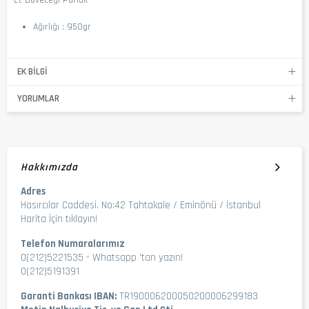
Et Döveceği Parlak
Ağırlığı : 950gr
EK BILGI
YORUMLAR
Hakkımızda
Adres
Hasırcılar Caddesi. No:42 Tahtakale / Eminönü / İstanbul
Harita İçin tıklayın!
Telefon Numaralarımız
0(212)5221535
-
Whatsapp 'tan yazın!
0(212)5191391
Garanti Bankası IBAN:
TR190006200050200006299183